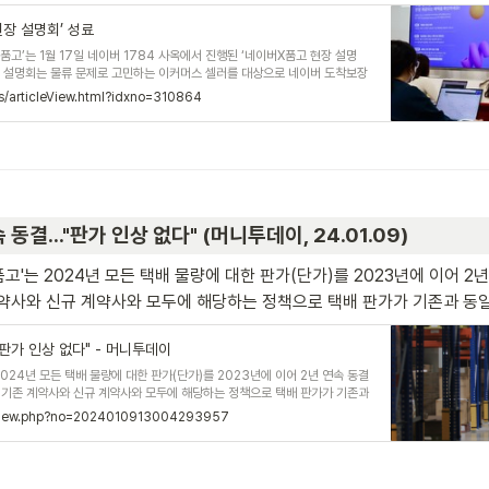
장 설명회’ 성료
고’는 1월 17일 네이버 1784 사옥에서 진행된 ‘네이버X품고 현장 설명
장 설명회는 물류 문제로 고민하는 이커머스 셀러를 대상으로 네이버 도착보장
네이버 도착보장은 평일 기준 밤 12시 전까지 주문한 제품을 다음날 바로 받아
ws/articleView.html?idxno=310864
aver Fulfillment Alliance)의 파트너사로서 셀러들에게 도착보장 서비스
프라인을 통해 동시 진행되었다. 오프라인
 동결…"판가 인상 없다" (머니투데이, 24.01.09)
고'는 2024년 모든 택배 물량에 대한 판가(단가)를 2023년에 이어 
계약사와 신규 계약사와 모두에 해당하는 정책으로 택배 판가가 기존과 동일하
"판가 인상 없다" - 머니투데이
024년 모든 택배 물량에 대한 판가(단가)를 2023년에 이어 2년 연속 동결
 기존 계약사와 신규 계약사와 모두에 해당하는 정책으로 택배 판가가 기존과
경우 직접 운송을 하지 않기 때문에 원가에 해당하는 택배비 인상분을 자연히
mtview.php?no=2024010913004293957