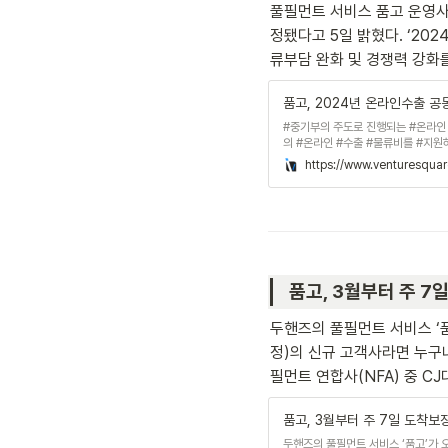
풀필먼트 서비스 품고 운영사
정됐다고 5일 밝혔다. ‘2
류부담 완화 및 경쟁력 강화를 
품고, 2024년 온라인수출 
#중기부의 주도로 진행되는 #온라인
의 #온라인 #수출 #물류비를 #지원
https://www.venturesqua
품고, 3월부터 주 7
두핸즈의 풀필먼트 서비스 ‘품
정)의 신규 고객사라면 누구나
필먼트 연합사(NFA) 중 CJ
품고, 3월부터 주 7일 도착보
두핸즈의 풀필먼트 서비스 ‘품고’가 오