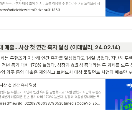
면 누구나 추가 비용 없이 이 서비스를 이용할 수 있다. ‘주 7일 도착보장 서
먼트 연합사(NFA) 중 CJ대한통운과 품고가 유일하다.기존 품고의 네이버도
/news/articleView.html?idxno=311363
 23시까지 접수된 네이버도착보장 주문을 100% 당일에 출고하는 서비스로
을 보장해왔다. 이전에 품고 물류센터는 이러한 서
 매출...사상 첫 연간 흑자 달성 (이데일리, 24.02.14)
하는 두핸즈가 지난해 연간 흑자를 달성했다고 14일 밝혔다. 지난해 두핸
 전년 동기 대비 170% 늘었다. 성장과 효율성 증대라는 두 과제를 모
 운영 외주 등의 매출은 제외하고 브랜드사 대상 풀필먼트 사업의 매출만 포함
.사상 첫 연간 흑자 달성
운영하는 두핸즈가 지난해 연간 흑자를 달성했다고 14일 밝혔다.지난해 두핸즈
년 4분기 매출액은 전년 동기 대비 170% 늘었다. 성장과 효율성 증대라는 두
가다...
https://www.edaily.co.kr/news/read?newsId=02269766638790520&mediaCodeNo=257&OutLnkChk=Y