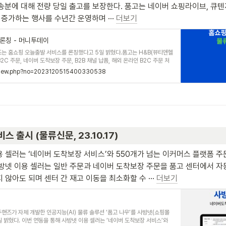
송분에 대해 전량 당일 출고를 보장한다. 품고는 네이버 쇼핑라이브, 큐텐
가하는 행사를 수년간 운영하며 ··· 
더보기
론칭 - 머니투데이
즈는 홈쇼핑 오늘출발 서비스를 론칭했다고 5일 밝혔다.품고는 H&B(뷰티앤헬
C 주문, 네이버 도착보장 주문, B2B 채널 납품, 해외 온라인 B2C 주문 처
물류는 공식 지원하지 않았다. 그러나 지난 9월 시행한 '2023 품고 고객사
mtview.php?no=2023120515400330538
시 (물류신문, 23.10.17)           
용 셀러는 ‘네이버 도착보장 서비스’와 550개가 넘는 이커머스 플랫폼 주
 사방넷 이용 셀러는 일반 주문과 네이버 도착보장 주문을 품고 센터에서 자
않아도 되며 센터 간 재고 이동을 최소화할 수 ··· 
더보기
핸즈가 자체 개발한 인공지능(AI) 물류 솔루션 ‘품고 나우’를 사방넷(쇼핑몰
일 밝혔다. 이번 연동을 통해 사방넷 이용 셀러는 ‘네이버 도착보장 서비스’와