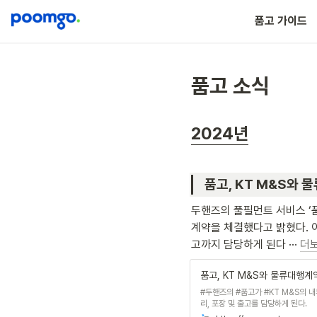
이용/연동 가이드 
품고 가이드
품고 소식
2024년
품고, KT M&S와 물
두핸즈의 풀필먼트 서비스 ‘품
계약을 체결했다고 밝혔다. 
고까지 담당하게 된다 ··· 
더
품고, KT M&S와 물류대행계
#두핸즈의 #품고가 #KT M&S의 내
리, 포장 및 출고를 담당하게 된다.