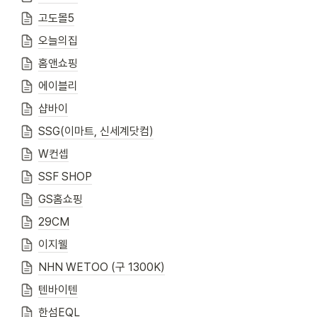
고도몰5
오늘의집
홈앤쇼핑
에이블리
샵바이
SSG(이마트, 신세계닷컴)
W컨셉
SSF SHOP
GS홈쇼핑
29CM
이지웰
NHN WETOO (구 1300K)
텐바이텐
한섬EQL